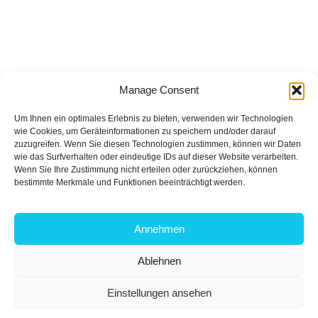
van je spierdefinitie. Focus op:
Hoogwaardige eiwitten, zoals kip, vis, eieren, en
plantaardige eiwitten.
Gezonde vetten uit noten, avocadо, en olijfolie.
Complexe koolhydraten om je energieniveau op peil te
Manage Consent
houden.
3. Herstel en Slaap
Um Ihnen ein optimales Erlebnis zu bieten, verwenden wir Technologien
wie Cookies, um Geräteinformationen zu speichern und/oder darauf
zuzugreifen. Wenn Sie diesen Technologien zustimmen, können wir Daten
Je spieren hebben tijd nodig om te herstellen. Zorg voor
wie das Surfverhalten oder eindeutige IDs auf dieser Website verarbeiten.
Wenn Sie Ihre Zustimmung nicht erteilen oder zurückziehen, können
voldoende slaap en neem rustdagen in je trainingsschema
bestimmte Merkmale und Funktionen beeinträchtigt werden.
op. Dit helpt niet alleen je spieren te groeien, maar voorkomt
ook blessures.
Annehmen
Conclusie
Ablehnen
Door krachttraining, de juiste voeding, en zorgvuldig herstel
te combineren, kun je gedefinieerde schouders en een
Einstellungen ansehen
Kontakt
sterke borst ontwikkelen. Blijf consistent en wees geduldig.